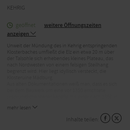
KEHRIG
geöffnet
weitere Öffnungszeiten
anzeigen
Unweit der Mündung des in Kehrig entspringenden
Klosterbaches umfließt die Elz ein etwa 20 m über
der Talsohle sich erhebendes kleines Plateau, das
nach Nordwesten von einem felsigen Steilhang
begrenzt wird. Hier liegt idyllisch versteckt, die
Klosteruine Mädburg.
Aus alten Dokumentationen weiß man, dass es sich
bei dem Bauwerk um eine vor 1350 errichtete
ursprüngliche Marienkapelle mit einer nach 1350 in
der Verlängerung angebauten Wallfahrtskirche
mehr lesen
handelt, die zu Ehren der Heiligen Luzia errichtet
worden war. Dieser Anbautrakt wurde nach 1700 mit
Inhalte teilen:
einer Trennmauer versehen. Etwa um 1810 muss der
Abbruch erfolgt sein. In einem Zeitungsbericht vom