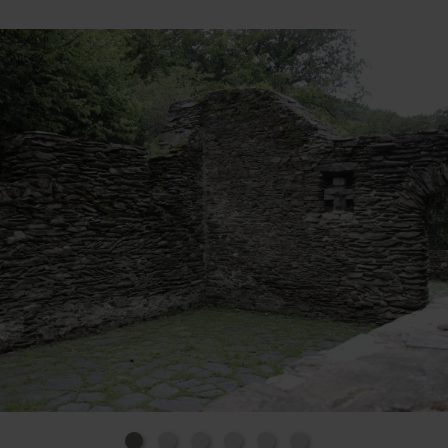
01.08.1928 heißt es: "Um 1810, unter Herrschaft der
Franzosen, wurden die Kapelle, das Pfarrhaus und
auch das Kloster zum Abbruch verurteilt. Aus Kehrig
wollte niemand Hand anlegen, denn bei den
Großeltern stand die Kapelle in hohen Ehren. Da hat
sich ein gewisser Mann aus Polch dazu hergegeben.
Aber er hat kein Glück mit dem Erlös gehabt. Der
Altar kam in die St.-Wolfgang-Kapelle. Das Altarbild
stellt die armen Seelen im Fegefeuer dar. Das
Glöcklein kam nach Berresheim, eine
Muttergottesstatue ins Altersmuseum nach Mayen.
Die noch heute stehende Dreifaltigkeitskapelle
wurde von zwei Gräfinnen von Burg Monreal zum
Dank für Errettung aus Lebensgefahr erbaut. Ihre
Bildnisse standen früher in der Kapelle, sind aber
verschwunden."
Bis zum Jahre 1950 wurde die Kapelle von einer 350-
jährigen Buche überschattet, die im Volksmund
"Dicke Buche" hieß. Sie stand unter
Naturdenkmalschutz und fiel einem Unwetter zum