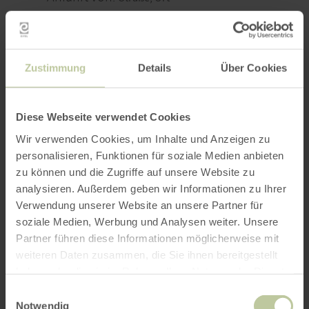
Zustimmung
Details
Über Cookies
ROUTE PLANEN
Diese Webseite verwendet Cookies
Wir verwenden Cookies, um Inhalte und Anzeigen zu
personalisieren, Funktionen für soziale Medien anbieten
zu können und die Zugriffe auf unsere Website zu
Das könnte Sie auch
analysieren. Außerdem geben wir Informationen zu Ihrer
Verwendung unserer Website an unsere Partner für
interessieren
soziale Medien, Werbung und Analysen weiter. Unsere
Partner führen diese Informationen möglicherweise mit
weiteren Daten zusammen, die Sie ihnen bereitgestellt
haben oder die sie im Rahmen Ihrer Nutzung der Dienste
gesammelt haben.
Einwilligungsauswahl
Notwendig