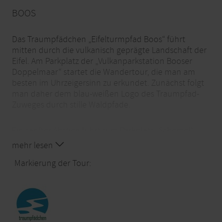
BOOS
Das Traumpfädchen „Eifelturmpfad Boos“ führt
mitten durch die vulkanisch geprägte Landschaft der
Eifel. Am Parkplatz der „Vulkanparkstation Booser
Doppelmaar“ startet die Wandertour, die man am
besten im Uhrzeigersinn zu erkundet. Zunächst folgt
man daher dem blau-weißen Logo des Traumpfad-
Zuweges durch stille Waldpfade.
Ein sanfter Abstieg führt zum Parkplatz „Schemel“
mit einer ersten Rastmöglichkeit. Von hier aus öffnet
mehr lesen
sich die Sicht auf das westliche Booser Maar, dessen
Wasser in der Sonne glitzert. Der Blick schweift am
Markierung der Tour:
Horizont bis zur Nürburg. Nach einem kurzen
Waldstück sieht man auf das östliche Booser Maar,
dessen Grund von Wiesen und Gehölzen bedeckt ist.
An einem Rastplatz mit Vulkanaufschluss versetzt
eine Lavabombe die Wanderer ins Staunen. Nach