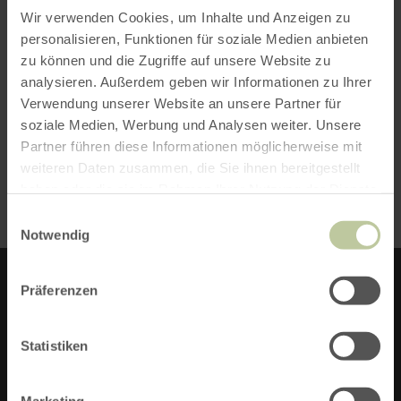
Wir verwenden Cookies, um Inhalte und Anzeigen zu
TIPPS ZUR TOUR
personalisieren, Funktionen für soziale Medien anbieten
zu können und die Zugriffe auf unsere Website zu
Weitere Informationen zur Wanderung im
analysieren. Außerdem geben wir Informationen zu Ihrer
Verwendung unserer Website an unsere Partner für
interaktiven Tourenplaner
soziale Medien, Werbung und Analysen weiter. Unsere
Stempel sammeln mit Freddys
Partner führen diese Informationen möglicherweise mit
Traumpfädchen Wanderbuch für Kinder
weiteren Daten zusammen, die Sie ihnen bereitgestellt
haben oder die sie im Rahmen Ihrer Nutzung der Dienste
gesammelt haben.
Einwilligungsauswahl
Notwendig
Präferenzen
TRAUMPFÄDCHEN
Statistiken
EIFELTURMPFAD BOOS
Marketing