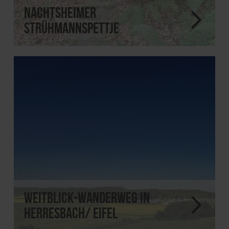
Nachtsheimer
Strühmannspettje
Weitblick-Wanderweg in
Herresbach/ Eifel