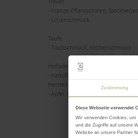
Trauer
- Kränze, Pflanzschalen, Steckherze
- Urnenschmuck
Taufe
- Tischschmuck, Kirchenschmuck
Hofladen
- Kartoffeln, Getreide, Mehl, sais
Herstellung.
Zustimmung
- Äpfel, Honig, Wurst, Dosenwurst,
Diese Webseite verwendet 
Wir verwenden Cookies, um I
und die Zugriffe auf unsere 
Website an unsere Partner fü