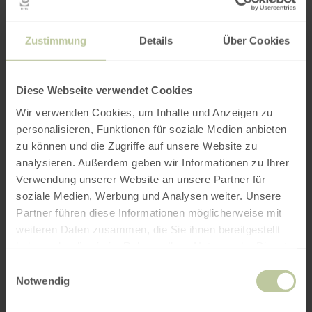
Zustimmung
Details
Über Cookies
ROUTE PLANEN
Diese Webseite verwendet Cookies
Wir verwenden Cookies, um Inhalte und Anzeigen zu
Das könnte Sie auch
personalisieren, Funktionen für soziale Medien anbieten
zu können und die Zugriffe auf unsere Website zu
interessieren
analysieren. Außerdem geben wir Informationen zu Ihrer
Verwendung unserer Website an unsere Partner für
soziale Medien, Werbung und Analysen weiter. Unsere
Partner führen diese Informationen möglicherweise mit
weiteren Daten zusammen, die Sie ihnen bereitgestellt
haben oder die sie im Rahmen Ihrer Nutzung der Dienste
gesammelt haben.
Einwilligungsauswahl
Notwendig