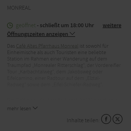
MONREAL
geöffnet
- schließt um 18:00 Uhr
weitere
Öffnungszeiten anzeigen
Das
Café Altes Pfarrhaus Monreal
ist sowohl für
Einheimische als auch Touristen eine beliebte
Station im Rahmen einer Wanderung auf dem
Traumpfad „Monrealer Ritterschlag“, der Vordereifler
Tour „Karbachtalweg“, dem Jakobsweg oder
Eifelcamino, einer Radtour auf dem „Elztal-
Radweg“ sowie dem „Eifel-Schiefer-Radweg“.
Das Café im idyllischen Fachwerkdorf Monreal bietet
unter anderem leckeren selbstgebackenen Kuchen
mehr lesen
oder auch Flammkuchen im historischen Ambiente
des Altes Pfarrhauses sowie bei schönem Wetter im
Inhalte teilen:
traumhaften Garten.