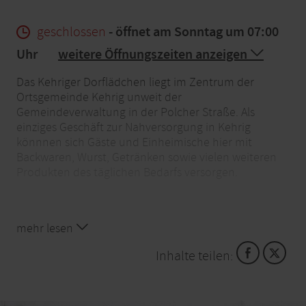
geschlossen
- öffnet am Sonntag um 07:00
Uhr
weitere Öffnungszeiten anzeigen
Das Kehriger Dorflädchen liegt im Zentrum der
Ortsgemeinde Kehrig unweit der
Gemeindeverwaltung in der Polcher Straße. Als
einziges Geschäft zur Nahversorgung in Kehrig
könnnen sich Gäste und Einheimische hier mit
Backwaren, Wurst, Getränken sowie vielen weiteren
Produkten des täglichen Bedarfs versorgen.
mehr lesen
Inhalte teilen: