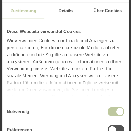
ROUTE PLANEN
Zustimmung
Details
Über Cookies
Diese Webseite verwendet Cookies
Das könnte Sie auch
Wir verwenden Cookies, um Inhalte und Anzeigen zu
personalisieren, Funktionen für soziale Medien anbieten
interessieren
zu können und die Zugriffe auf unsere Website zu
analysieren. Außerdem geben wir Informationen zu Ihrer
Verwendung unserer Website an unsere Partner für
soziale Medien, Werbung und Analysen weiter. Unsere
Partner führen diese Informationen möglicherweise mit
weiteren Daten zusammen, die Sie ihnen bereitgestellt
haben oder die sie im Rahmen Ihrer Nutzung der Dienste
gesammelt haben.
Einwilligungsauswahl
Notwendig
Präferenzen