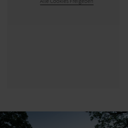
Alle Cookies Freigeben
automatisch der richtige Weg in der App. Durch
Tippen auf die drei Punkte rechts oben in der
Anzeige der App und Bestätigen durch klicken auf
den Reiter "Offline speichern" kann auch ohne
Netzempfang auf dem Weg navigiert werden.
Nur auf den markierten Wegen bleiben.
Besonders im Herbst ist darauf zu achten, dass am
Boden liegendes Laub Unebenheiten, Wurzeln etc.
auf dem Weg verdecken kann.