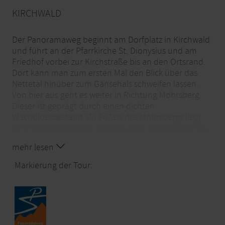
KIRCHWALD
Der Panoramaweg beginnt am Dorfplatz in Kirchwald
und führt an der Pfarrkirche St. Dionysius und am
Friedhof vorbei zur Kirchstraße bis an den Ortsrand.
Dort kann man zum ersten Mal den Blick über das
Nettetal hinüber zum Gänsehals schweifen lassen.
Von hier aus geht es weiter in Richtung Mohrsberg.
Dieser ist geprägt durch einen dichten
Wacholderbestand. Zu Füßen des Mohrsbergs liegt
ein Heiligenhäuschen, welches dem heiligen Rochus
und der Muttergottes geweiht ist. Dieses Kleinod
mehr lesen
bietet eine willkommene Gelegenheit zur Rast.
Weiter geht es durch tiefgrüne Wälder in Richtung
Markierung der Tour:
Nitzblick. Zu diesem gelangt man über einen
Waldpfad hinter der dort gelegenen Grillhütte. Dort
erwartet einen ein majestätischer Panoramablick
über das Tal der Nitz, die sich über Jahrhunderte in
die schroffen Felsen gegraben hat, bis zur Hohen