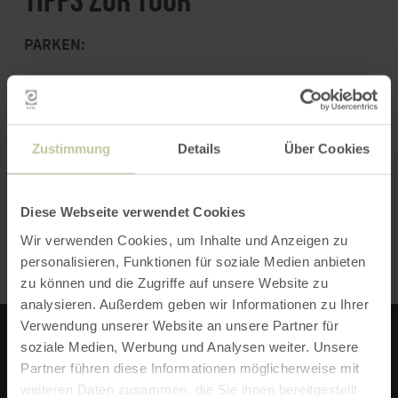
PARKEN:
Parkplatz am Dorfplatz, Pfarrkirche St. Dionysius
SEHENSWERT:
Zustimmung
Details
Über Cookies
Unbedingt den Abstecher zum Nitzblick machen
und die Aussicht genießen, am besten zum
Diese Webseite verwendet Cookies
Sonnenuntergang noch einmal zurück kommen!
Wir verwenden Cookies, um Inhalte und Anzeigen zu
personalisieren, Funktionen für soziale Medien anbieten
zu können und die Zugriffe auf unsere Website zu
analysieren. Außerdem geben wir Informationen zu Ihrer
Verwendung unserer Website an unsere Partner für
soziale Medien, Werbung und Analysen weiter. Unsere
TOURISTIK-BÜRO VORDEREIFEL
Partner führen diese Informationen möglicherweise mit
weiteren Daten zusammen, die Sie ihnen bereitgestellt