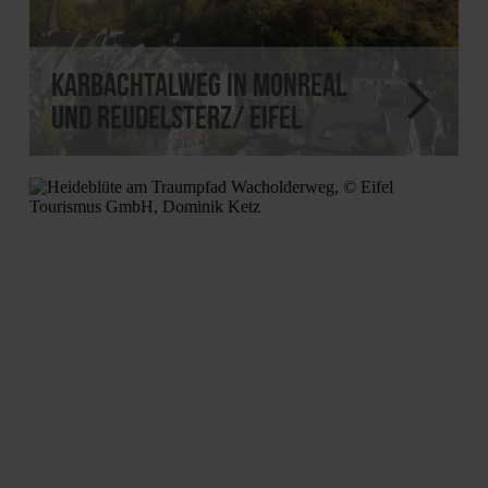
Karbachtalweg in Monreal
und Reudelsterz/ Eifel