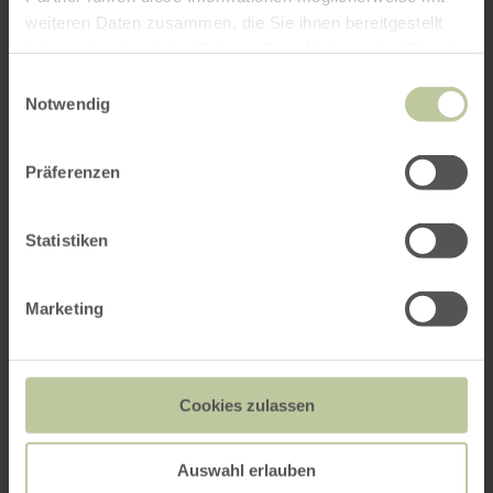
weiteren Daten zusammen, die Sie ihnen bereitgestellt
Anzahl Zimmer / Ferienwohnung
haben oder die sie im Rahmen Ihrer Nutzung der Dienste
gesammelt haben.
Einwilligungsauswahl
Notwendig
Erwachsene
Präferenzen
Statistiken
Kinder
Bitte Alter angeben
Marketing
Cookies zulassen
Auswahl erlauben
SUCHEN