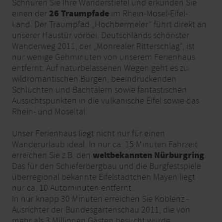
Schnüren Sie Ihre Wanderstiefel und erkunden Sie
26 Traumpfade
einen der
im Rhein-Mosel-Eifel-
Land. Der Traumpfad „Hochbermeler“ führt direkt an
unserer Haustür vorbei. Deutschlands schönster
Wanderweg 2011, der „Monrealer Ritterschlag“, ist
nur wenige Gehminuten von unserem Ferienhaus
entfernt. Auf naturbelassenen Wegen geht es zu
wildromantischen Burgen, beeindruckenden
Schluchten und Bachtälern sowie fantastischen
Aussichtspunkten in die vulkanische Eifel sowie das
Rhein- und Moseltal.
Unser Ferienhaus liegt nicht nur für einen
Wanderurlaub ideal. In nur ca. 15 Minuten Fahrzeit
weltbekannten Nürburgring
erreichen Sie z.B. den
.
Das für den Schieferbergbau und die Burgfestspiele
überregional bekannte Eifelstädtchen Mayen liegt
nur ca. 10 Autominuten entfernt.
In nur knapp 30 Minuten erreichen Sie Koblenz -
Ausrichter der Bundesgartenschau 2011, die von
mehr als 3 Millionen Gästen besucht wurde.