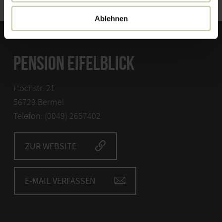
Ablehnen
PENSION EIFELBLICK
Hochstr. 21
56729 Bermel
Telefon: (0049) 2657402
ZUR WEBSITE
E-MAIL VERFASSEN