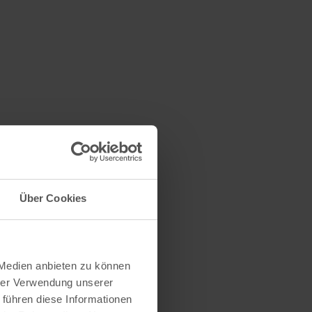
Über Cookies
 Medien anbieten zu können
hrer Verwendung unserer
 führen diese Informationen