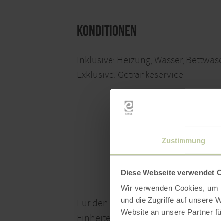
Konditionen
Inklusive: Heizung, Wasser, Bettwä
Exklusive: Getränkeservice
Zustimmung
Diese Webseite verwendet 
Wir verwenden Cookies, um I
und die Zugriffe auf unsere 
Für den Zeitraum von 07.08.2026 - 
Website an unsere Partner fü
Einheiten finden.