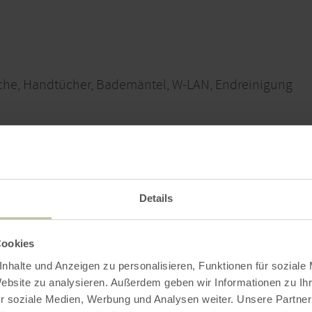
sche, Handtücher, Bademäntel, W-LAN, Endreinigung
Buchung
Kontakt
Anreise
Details
Cookies
Buchung
nhalte und Anzeigen zu personalisieren, Funktionen für soziale
Website zu analysieren. Außerdem geben wir Informationen zu I
14.08.2026 konnten wir leider keine passenden
r soziale Medien, Werbung und Analysen weiter. Unsere Partner