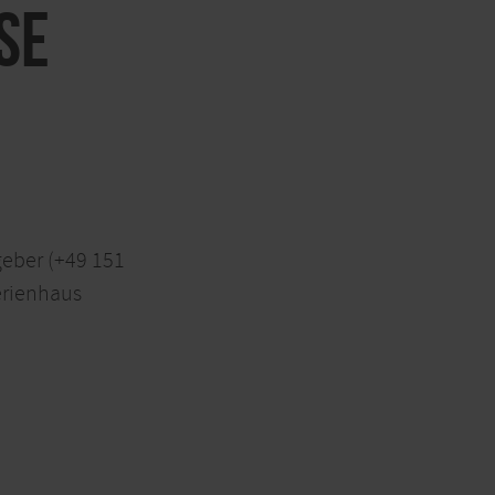
SE
geber (+49 151
erienhaus