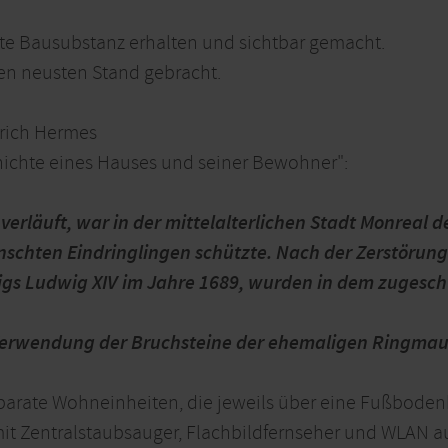
lte Bausubstanz erhalten und sichtbar gemacht.
en neusten Stand gebracht.
rich Hermes
hichte eines Hauses und seiner Bewohner":
 verläuft, war in der mittelalterlichen Stadt Monreal 
nschten Eindringlingen schützte. Nach der Zerstörun
nigs Ludwig XIV im Jahre 1689, wurden in dem zugesc
 Verwendung der Bruchsteine der ehemaligen Ringmaue
eparate Wohneinheiten, die jeweils über eine Fußbode
it Zentralstaubsauger, Flachbildfernseher und WLAN au