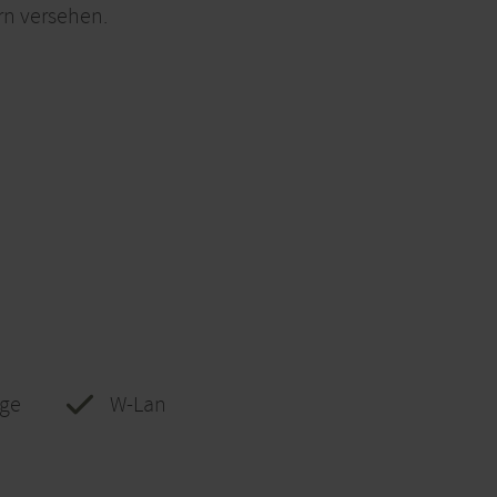
rn versehen.
age
W-Lan