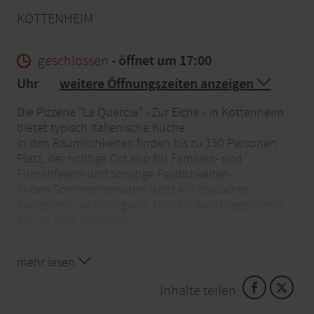
KOTTENHEIM
geschlossen
- öffnet um 17:00
Uhr
weitere Öffnungszeiten anzeigen
Die Pizzeria "La Quercia" - Zur Eiche - in Kottenheim
bietet typisch italienische Küche.
In den Räumlichkeiten finden bis zu 150 Personen
Platz, der richtige Ort also für Familien- und
Firmenfeiern und sonstige Festlichkeiten.
In den Sommermonaten steht ein idyllischer
Biergarten zur Verfügung. Und für Sportbegeisterte
gibt es eine Kegelbahn.
Abholservice zu den genannten Öffnungszeiten.
mehr lesen
Lieferservice auf Anfrage zwischen 17 und 21 Uhr.
Telefonisch erreichbar für Reservierungen und
Inhalte teilen:
Bestellungen unter 02651 4919489.