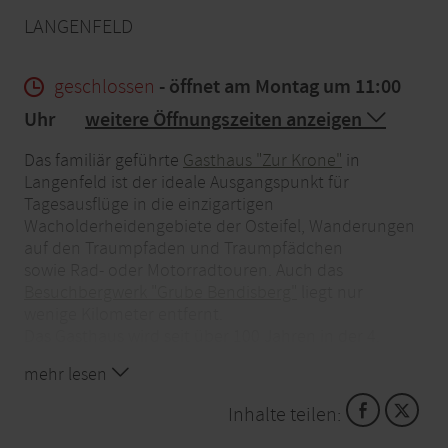
LANGENFELD
geschlossen
- öffnet am Montag um 11:00
Uhr
weitere Öffnungszeiten anzeigen
Das familiär geführte
Gasthaus "Zur Krone"
in
Langenfeld ist der ideale Ausgangspunkt für
Tagesausflüge in die einzigartigen
Wacholderheidengebiete der Osteifel, Wanderungen
auf den Traumpfaden und Traumpfädchen
sowie Rad- oder Motorradtouren. Auch das
Besuchbergwerk "Grube Bendisberg"
liegt nur
wenige Kilometer entfernt.
Das Gasthaus wird seit über 100 Jahren in der 4.
Generation geführt und bietet gutbürgerliche Küche
mehr lesen
zu günstigen Preisen. Die Karte bietet deutsche
Küche sowie ausgewählte Wildspezialitäten.
Inhalte teilen:
Die Lage inmitten der einzigartigen Natur der
Wacholderheiden der Osteifel ist ein idealer