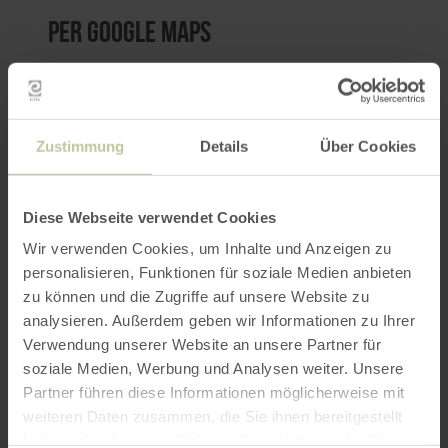
per Google Maps
Anfahrt von:
Zustimmung
Details
Über Cookies
Diese Webseite verwendet Cookies
ROUTE PLANEN
Wir verwenden Cookies, um Inhalte und Anzeigen zu
personalisieren, Funktionen für soziale Medien anbieten
zu können und die Zugriffe auf unsere Website zu
analysieren. Außerdem geben wir Informationen zu Ihrer
Verwendung unserer Website an unsere Partner für
Das könnte Sie auch
soziale Medien, Werbung und Analysen weiter. Unsere
Partner führen diese Informationen möglicherweise mit
interessieren
weiteren Daten zusammen, die Sie ihnen bereitgestellt
haben oder die sie im Rahmen Ihrer Nutzung der Dienste