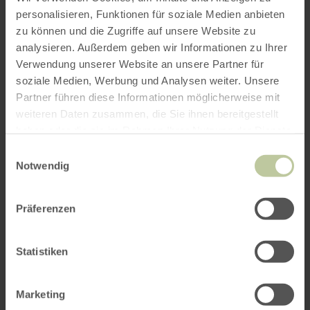
personalisieren, Funktionen für soziale Medien anbieten
Vertrek vanuit:
zu können und die Zugriffe auf unsere Website zu
analysieren. Außerdem geben wir Informationen zu Ihrer
Verwendung unserer Website an unsere Partner für
soziale Medien, Werbung und Analysen weiter. Unsere
Partner führen diese Informationen möglicherweise mit
weiteren Daten zusammen, die Sie ihnen bereitgestellt
ROUTE PLANNEN
haben oder die sie im Rahmen Ihrer Nutzung der Dienste
gesammelt haben.
Einwilligungsauswahl
Notwendig
Dat kan ook interessant zijn
Präferenzen
voor u
Statistiken
Marketing