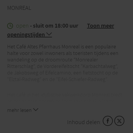
MONREAL
open
- sluit om 18:00 uur
Toon meer
openingstijden
Het Café Altes Pfarrhaus Monreal is een populaire
halte voor zowel inwoners als toeristen tijdens een
wandeling op de droomroute “Monrealer
Ritterschlag”, de Vordereifeltocht “Karbachtalweg”,
de Jakobsweg of Eifelcamino, een fietstocht op de
“Elztal-Radweg” en de “Eifel-Schiefer-Radweg”.
Het café in het idyllische vakwerkdorp Monreal biedt
onder andere heerlijk zelfgemaakt gebak of tarte
flambée in de historische ambiance van de oude
mehr lesen
pastorie en bij mooi weer in de prachtige tuin.
Inhoud delen: