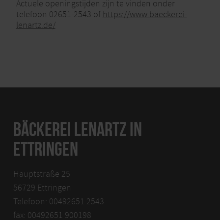
Actuele openingstijden zijn te vinden onder
telefoon 02651-2543 of
https://www.baeckerei-
lenartz.de/
BÄCKEREI LENARTZ IN
ETTRINGEN
Hauptstraße 25
56729 Ettringen
Telefoon: 00492651 2543
fax: 00492651 900198