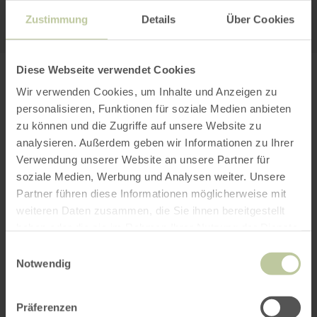
Zustimmung
Details
Über Cookies
Diese Webseite verwendet Cookies
PLAN UW REIS
Wir verwenden Cookies, um Inhalte und Anzeigen zu
personalisieren, Funktionen für soziale Medien anbieten
zu können und die Zugriffe auf unsere Website zu
analysieren. Außerdem geben wir Informationen zu Ihrer
Verwendung unserer Website an unsere Partner für
per Google Maps
soziale Medien, Werbung und Analysen weiter. Unsere
Partner führen diese Informationen möglicherweise mit
Vertrek vanuit:
weiteren Daten zusammen, die Sie ihnen bereitgestellt
haben oder die sie im Rahmen Ihrer Nutzung der Dienste
gesammelt haben.
Einwilligungsauswahl
Notwendig
Präferenzen